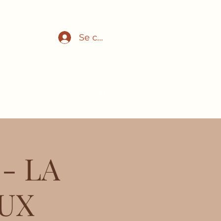
Se connecter
adeau
Plus
- LA
UX