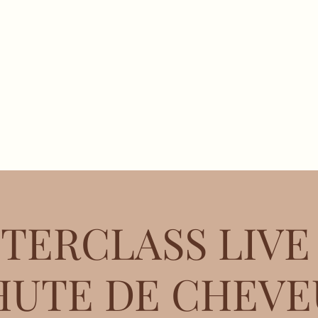
Malika Mindful Hair
Trichologie intégrative
& soins capillaires
toire
Réserver un soin
Mon Livre
Presse
Carte C
TERCLASS LIVE 
HUTE DE CHEVE