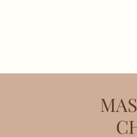
Accueil
Mon his
MAS
C