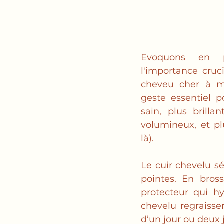
Evoquons en pr
l'importance cruc
cheveu cher à m
geste essentiel p
sain, plus brillan
volumineux, et plu
là). 
Le cuir chevelu sé
pointes. En bros
protecteur qui hyd
chevelu regraisse
d’un jour ou deux 