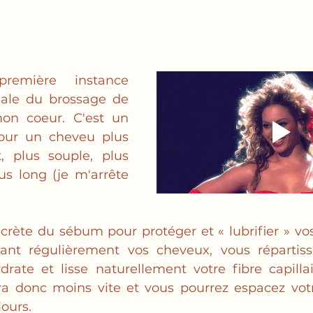
emière instance 
iale du brossage de 
on coeur. C'
est un 
our un cheveu plus 
t, plus souple, plus 
s long (je m'arrête 
crète du sébum pour protéger et « lubrifier » vos
sant régulièrement vos cheveux, vous répartis
rate et lisse naturellement votre fibre capillair
ra donc moins vite et vous pourrez espacez vot
jours.