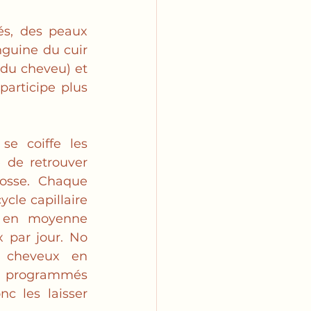
és, des peaux 
nguine du cuir 
du cheveu) et 
participe plus 
se coiffe les 
 de retrouver 
osse. Chaque 
ycle capillaire 
 en moyenne 
 par jour. No 
 cheveux en 
t programmés 
c les laisser 