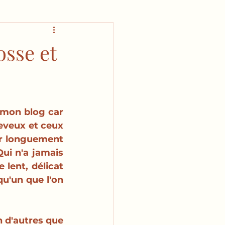
osse et
 mon blog car 
eveux et ceux 
er longuement 
ui n'a jamais 
lent, délicat 
u'un que l'on 
n d'autres que 