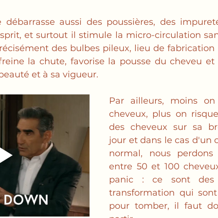
e débarrasse aussi des poussières, des impuret
prit, et surtout il stimule la micro-circulation sa
récisément des bulbes pileux, lieu de fabrication 
 freine la chute, favorise la pousse du cheveu et 
eauté et à sa vigueur. 
Par ailleurs, moins on 
cheveux, plus on risque
des cheveux sur sa br
jour et dans le cas d'un c
normal, nous perdons
entre 50 et 100 cheveux
panic : ce sont des
transformation qui son
pour tomber, il faut don