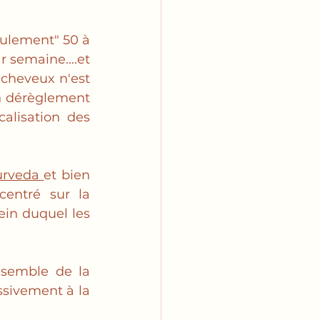
eulement" 50 à 
 semaine....et 
cheveux n'est 
n dérèglement 
alisation des 
rveda 
et bien 
entré sur la 
ein duquel les 
nsemble de la 
sivement à la 