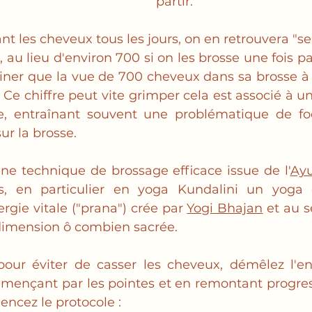
partir. 
nt les cheveux tous les jours, on en retrouvera "s
 au lieu d'environ 700 si on les brosse une fois par
ner que la vue de 700 cheveux dans sa brosse à 
 Ce chiffre peut vite grimper cela est associé à u
re, entraînant souvent une problématique de foc
ur la brosse.
ne technique de brossage efficace issue de l'
Ayu
, en particulier en yoga Kundalini un yoga c
ergie vitale ("prana") crée par 
Yogi Bhajan
 et au s
imension ô combien sacrée. 
pour éviter de casser les cheveux, démêlez l'e
mençant par les pointes et en remontant progres
ncez le protocole : 